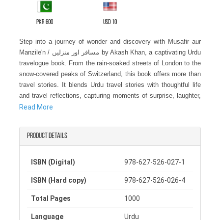
PKR 600
USD 10
Step into a journey of wonder and discovery with Musafir aur
Manzile'n / مسافر اور منزلیں by Akash Khan, a captivating Urdu
travelogue book. From the rain-soaked streets of London to the
snow-covered peaks of Switzerland, this book offers more than
travel stories. It blends Urdu travel stories with thoughtful life
and travel reflections, capturing moments of surprise, laughter,
and quiet observation along every path.
Read More
Meet the amusing quirks of relatives, the small mistakes of an
Product details
engineer exploring new lands, and the search for the finest local
food. The landscapes, cultural encounters, and roads of Europe
are described with care, inviting readers to pause, reflect, and
ISBN (Digital)
978-627-526-027-1
immerse themselves in the journey.
ISBN (Hard copy)
978-627-526-026-4
Ideal for those who enjoy travel stories from Europe or want to
Total Pages
1000
experience life through another perspective, Musafir aur
Manzile'n is a thoughtful Urdu travelogue book that celebrates
Language
Urdu