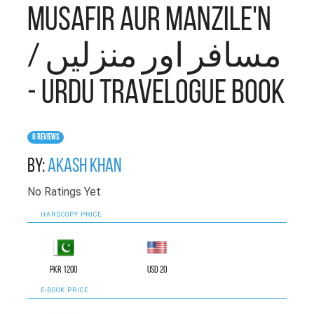
Musafir aur Manzile'n
/ مسافر اور منزلیں
- Urdu travelogue book
0 Reviews
By:
Akash Khan
No Ratings Yet
HARDCOPY PRICE
PKR 1200
USD 20
E-BOOK PRICE