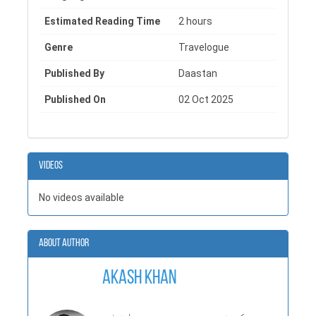
exploration, human moments, and the paths we take, page by
Estimated Reading Time
2 hours
page.
Genre
Travelogue
Published By
Daastan
Published On
02 Oct 2025
Videos
No videos available
About Author
Akash Khan