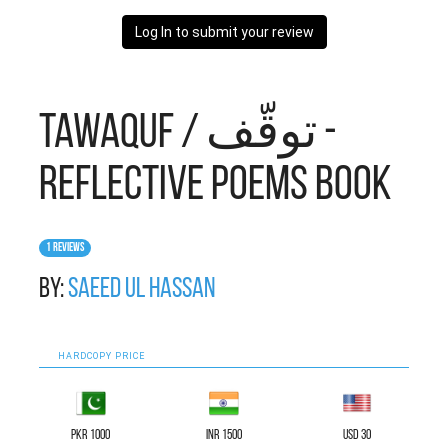
Log In to submit your review
Tawaquf / توقّف -
Reflective Poems Book
1 Reviews
By:
Saeed ul Hassan
HARDCOPY PRICE
PKR 1000
INR 1500
USD 30