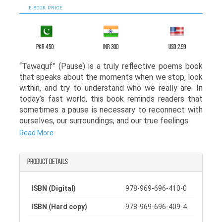
E-BOOK PRICE
PKR 450
INR 300
USD 2.99
“Tawaquf” (Pause) is a truly reflective poems book
that speaks about the moments when we stop, look
within, and try to understand who we really are. In
today’s fast world, this book reminds readers that
sometimes a pause is necessary to reconnect with
ourselves, our surroundings, and our true feelings.
Read More
Through this thought provoking poems book, the
author encourages deep thinking and true self-
reflection. The poems beautifully evoke inner
Product details
questions, emotional struggles, and personal growth.
It is an inspiring poems book about finding yourself,
ISBN (Digital)
978-969-696-410-0
in which the verses motivate readers to pause, look
within, and understand their inner self with clarity
ISBN (Hard copy)
978-969-696-409-4
and awareness.