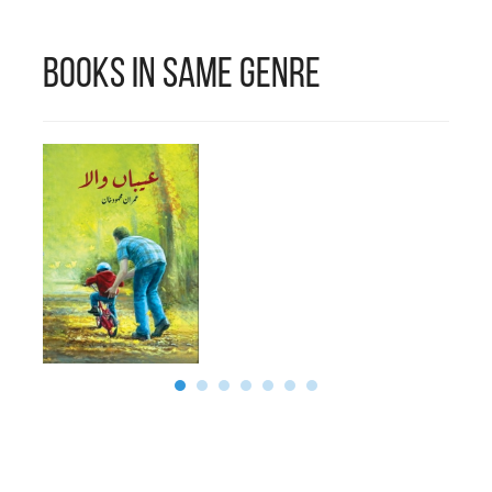
٢٠٠٩ء میں اپنے ادارے
کی نمائندگی کرتے
Books in Same Genre
ہوئے ”کامن ویلتھ
ایجوکیشن اِسْپیشَل
نومینیشن ایوارڈ“ اور
”گورنمنٹ آف ملائیشیا
ایوارڈ“ حاصل کیا۔
پچھلی دو دہائیوں میں
لکھی گئی شاعری آپ کے
سامنے سعید کے شعری
مجموعہ ”توقّف“ کی صورت
میں حاضر ہے۔ اپنی
شخصیت کی طرح سعید کا
لہجہ نرم، اسلوب سادہ