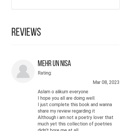
مگر اہم مضامین کو چار
سال پڑھنے کے بَعْد درخور
اعتنا جانا اور ماسٹر ڈگری کے
لیے انگریزی ادب کا انتخاب
Reviews
کیا۔۔۔! یہ فیصلہ سعید کے
نزدیک، ان کی ذاتی اور پیشہ
ورانہ زندگی میں ہر حوالے
Mehr un Nisa
سے اطمینان اور آسانیوں کا
Rating:
باعث بنا۔ پنجاب یونیورسٹی
Mar 08, 2023
سے انگریزی ادب میں
Aslam o alikum everyone
ماسٹرز کی ڈگری لینے کے بَعْد
I hope you all are doing well.
سعید نے تعلیم کے شعبے کو
I just complete this book and wanna
share my review regarding it
چُنا اور خصوصاً صنفی امتیاز
Although i am not a poetry lover that
کے خاتمے اور لڑکیوں کی
much yet this collection of poetries
didn't bore me at all.