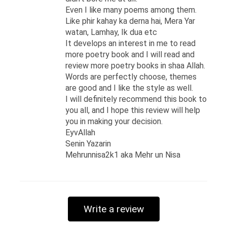
تعلیم کے فروغ کے لیے لاہور
Even I like many poems among them.
میں ایک غیر سرکاری تنظیم
Like phir kahay ka derna hai, Mera Yar
watan, Lamhay, Ik dua etc
سے وابستہ ہو کر سماجی
It develops an interest in me to read
بہبود اور تبدیلی کے سفر پر
more poetry book and I will read and
review more poetry books in shaa Allah.
گامزن ہو گئے۔ لگ بھگ
Words are perfectly choose, themes
پچھلے سترہ سالوں سے چند
are good and I like the style as well.
نمایاں قومی اور بین اقوامی
I will definitely recommend this book to
you all, and I hope this review will help
اداروں میں اہم عہدوں پر
you in making your decision.
اپنے فرائض سر انجام دینے کے
EyvAllah
Senin Yazarin
بَعْد ان دنوں ایک ملک گیر غیر
Mehrunnisa2k1 aka Mehr un Nisa
سرکاری تنظیم کے ساتھ
بطور ایگزیکٹو ڈائریکٹر
وابستہ ہیں۔ سعید پہلے
Write a review
پاکستانی ہیں جنہوں نے