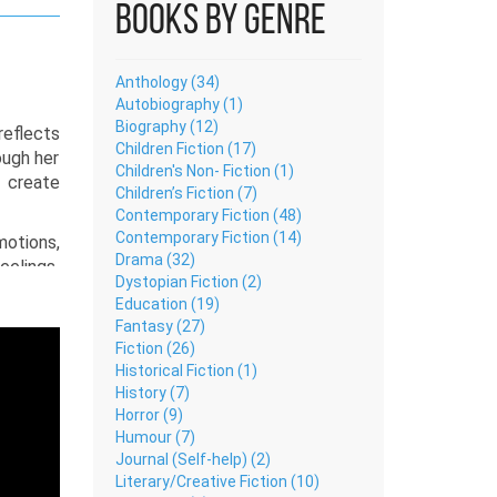
Books by Genre
Anthology (34)
Autobiography (1)
Biography (12)
Children Fiction (17)
ough her
Children's Non- Fiction (1)
o create
Children’s Fiction (7)
Contemporary Fiction (48)
Contemporary Fiction (14)
otions,
Drama (32)
eelings.
Dystopian Fiction (2)
h.
Education (19)
e within
Fantasy (27)
Fiction (26)
s also a
Historical Fiction (1)
h anyone
History (7)
Horror (9)
Humour (7)
Journal (Self-help) (2)
Literary/Creative Fiction (10)