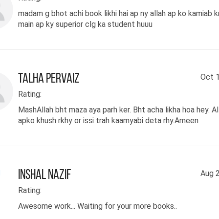
 زبانیں سمجھ پاؤں تو لکھوں گی
madam g bhot achi book likhi hai ap ny allah ap ko kamiab k
۔ لاہور میں مقیم ایک چوتھائی دماغ
main ap ky superior clg ka student huuu
تین چوتھائی دل کی مالک ذات ہے میری
 لکیریں کھینچنے کی عادت ہے۔ وہ
ریں کبھی تحریر بن جاتی ہیں اور
Talha Pervaiz
Oct 1
 تصویر۔ اپنی پہلی کتاب کی تصویر
Rating:
میری ذاتی کوشش ہے اگر میری کتاب
MashAllah bht maza aya parh ker. Bht acha likha hoa hey. Al
 عکس ہے تو اس کتاب کی تصویر میں
apko khush rkhy or issi trah kaamyabi deta rhy.Ameen
 ذات کی جھلک۔ لکھتی ہوں کہ میٹھی
اؤں اتنی میٹھی کہ جتنا میرا خدا
 دیکھنا چاہتا ہے۔۔ میٹھی ہو جاؤں
Inshal Nazif
Aug 2
ی تحریروں میں خلوص، پاکیزگی اور
Rating:
گھول کر۔۔ وہ سب گھول کر جو میں نے
Awesome work... Waiting for your more books..
 ہے اور چاہتی ہوں کہ سب چکھیں اور