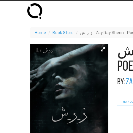
Home
Book Store
ز-ر-ش - Zay Ray Sheen - 
ز-ر-ش - Zay R
Po
By:
Za
HARDC