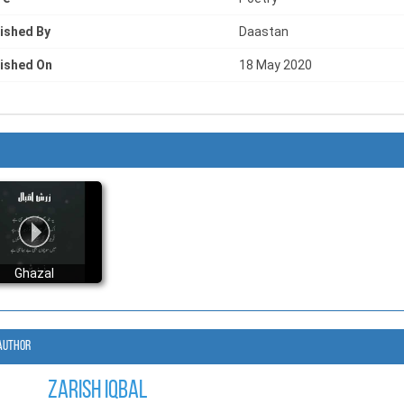
ished By
Daastan
ished On
18 May 2020
Ghazal
Author
Zarish Iqbal