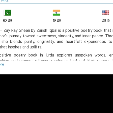
 PRICE
PKR 300
INR 300
USD 1.5
hor’s journey toward sweetness, sincerity, and inner peace. Thr
 she blends purity, originality, and heartfelt experiences t
hat inspires and uplifts.
ositive poetry book in Urdu explores unspoken words, em
nships, and prayers, offering readers a taste of life’s deeper f
ore
em is crafted to encourage reflection, hope, and spiritual growt
nspirational poetry book, it guides readers toward finding peac
ves while celebrating life’s small and meaningful moments. It i
ful poetry book and spiritual poetry book that resonates wit
n search of positivity, and emotional connection in their lives.