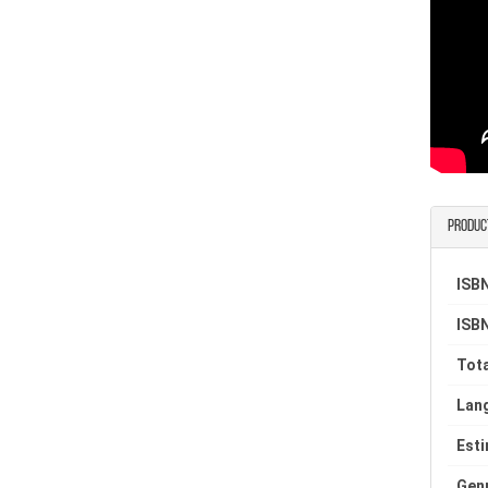
Produc
ISBN
ISBN
Tota
Lan
Est
Gen