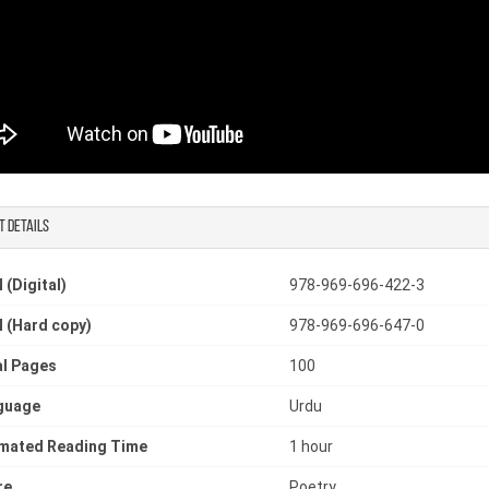
t details
 (Digital)
978-969-696-422-3
 (Hard copy)
978-969-696-647-0
l Pages
100
guage
Urdu
imated Reading Time
1 hour
re
Poetry