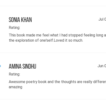
ھیں کہ یہاں اس دنیا میں ان کہی
یں، جذبے، احساس، رشتے، تعلق اور
ئیں اپنا اپنا ایک ذائقہ رکھتی
Sonia Khan
Jul 
۔۔ اور اگر اتنا میٹھا میں کسی کو
Rating:
ڈ نہ پاؤں تو کسی کی تلاش مجھ پہ ختم
This book made me feel what I had stopped feeling long a
the exploration of one'self.Loved it so much.
ائے تو سکون میرا ہوگا۔۔۔ اور میں
!
کون کی تلاش میں لکھے جارہی ہوں۔۔۔
Amina Sindhu
Jun 
Rating:
Awesome poetry book and the thoughts are really differe
amazing