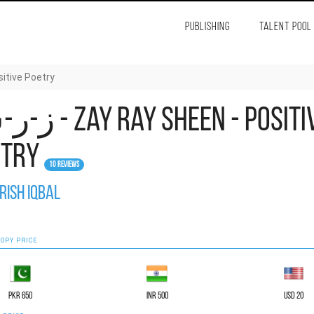
PUBLISHING
TALENT POOL
Positive Poetry
ay Sheen - Positive
etry
10 Reviews
rish Iqbal
OPY PRICE
PKR 650
INR 500
USD 20