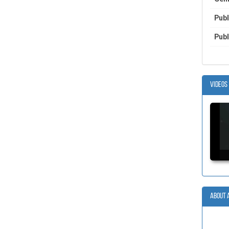
Publ
Publ
Videos
About 