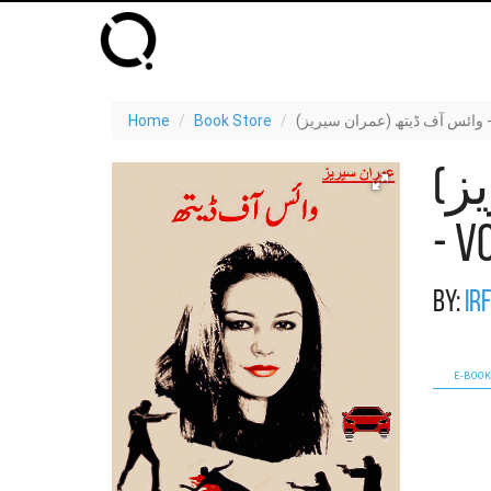
V)
Book Store
Home
ز)
- V
By:
Ir
E-BOOK