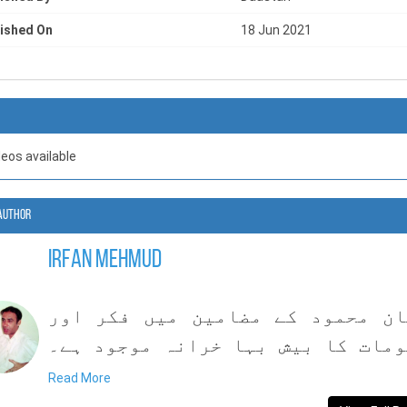
ished On
18 Jun 2021
deos available
Author
Irfan Mehmud
ان محمود کے مضامین میں فکر اور
ومات کا بیش بہا خرانہ موجود ہے۔
ن محمود نے گورنمنٹ کالج اٹک سے بی
Read More
سی کی ڈگری حاصل کی، اس کے بعد بی