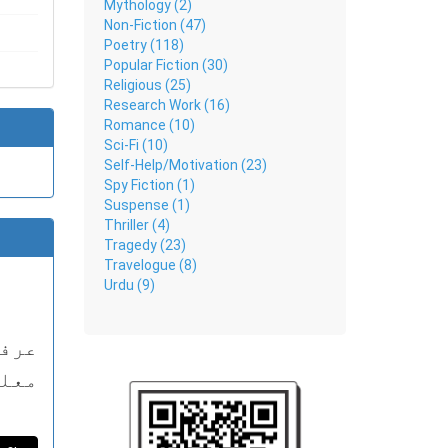
Mythology (2)
Non-Fiction (47)
Poetry (118)
Popular Fiction (30)
Religious (25)
Research Work (16)
Romance (10)
Sci-Fi (10)
Self-Help/Motivation (23)
Spy Fiction (1)
Suspense (1)
Thriller (4)
Tragedy (23)
Travelogue (8)
Urdu (9)
عرف
معل
عرفا
ایس 