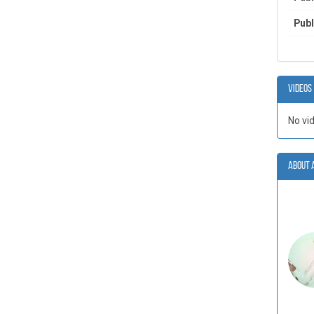
Publ
Videos
No vi
About 