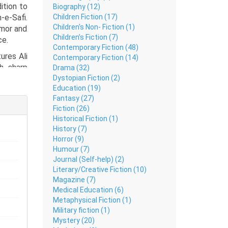
ition to
Biography (12)
Children Fiction (17)
-e-Safi.
Children's Non- Fiction (1)
umor and
Children’s Fiction (7)
ce.
Contemporary Fiction (48)
ures Ali
Contemporary Fiction (14)
th sharp
Drama (32)
Dystopian Fiction (2)
 rapidly
Education (19)
Fantasy (27)
of Death
Fiction (26)
n Series
Historical Fiction (1)
or.
History (7)
Horror (9)
Humour (7)
Journal (Self-help) (2)
Literary/Creative Fiction (10)
Magazine (7)
Medical Education (6)
Metaphysical Fiction (1)
Military fiction (1)
Mystery (20)