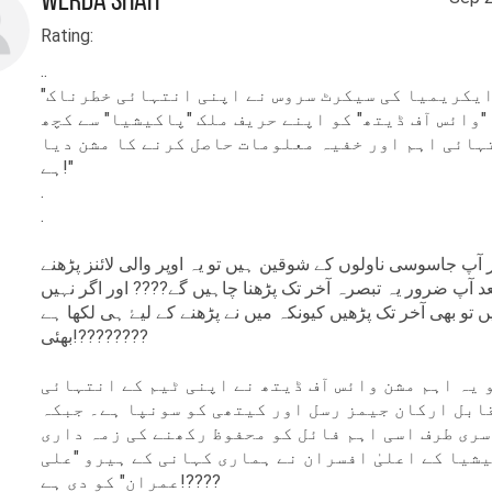
Werda Shah
ب، سائنس اور الحاد، احمق پارے،
Rating:
 احمق پارے اور وائس آف ڈیتھ شامل
..
"ملک ایکریمیا کی سیکرٹ سروس نے اپنی انتہائی خطرناک
۔
"وائس آف ڈیتھ" کو اپنے حریف ملک "پاکیشیا" سے کچھ
ہائی اہم اور خفیہ معلومات حاصل کرنے کا مشن دیا
ہے!"
.
.
 آپ جاسوسی ناولوں کے شوقین ہیں تو یہ اوپر والی لائنز پڑھنے
د آپ ضرور یہ تبصرہ آخر تک پڑھنا چاہیں گے???? اور اگر نہیں
ں تو بھی آخر تک پڑھیں کیونکہ میں نے پڑھنے کے لیۓ ہی لکھا ہے
بھئی!????????
 یہ اہم مشن وائس آف ڈیتھ نے اپنی ٹیم کے انتہائی
ابل ارکان جیمز رسل اور کیتھی کو سونپا ہے۔ جبکہ
ری طرف اسی اہم فائل کو محفوظ رکھنے کی زمہ داری
شیا کے اعلیٰ افسران نے ہماری کہانی کے ہیرو "علی
عمران" کو دی ہے!????