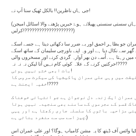
جی ہاں ناظرین!! بالکل ٹھیک سنا آپ نے!
(یہاں سستی سنسنی پھیلاتے ہوۓ خبریں پڑھنے والا اسٹائل امیجن
کرلیں!????????????????????)
ان جو بظاہر احمق اور بے ضرر سا دکھائی دیتا ہے جسے اسکے
ے گھر سے نکال دیا ہے اور وہ اپنے باورچی سلیمان کے ساتھ اسکے
میں رہتا ہے۔اُسے دن بھر آوارہ گردی کرنے اور مسخروں والی
حرکتیں کرنے کے علاہ کوئی کام نہیں آتا لیکن نہ نہ نہ!????
بات ابھی ختم نہیں ہوئی!
یقت میں وہی علی عمران پاکیشیا کی سیکرٹ سروس کا
خفیہ ایجنٹ ہے!????
 عمران ایک زندہ دل نوجوان ہے جو انتہائی خوفناک
اک قسم کے مجرموں کے سامنے بھی سنجیدہ نہیں ہوتا
نی مزاحیہ باتوں کا سلسلہ جاری رکھتا ہے اور یہی
چیز اسے سب سے منفرد بناتی ہے:)
یا وائس آف ڈیتھ کا یہ مشن کامیاب ہوگا؟ اور علی عمران اس