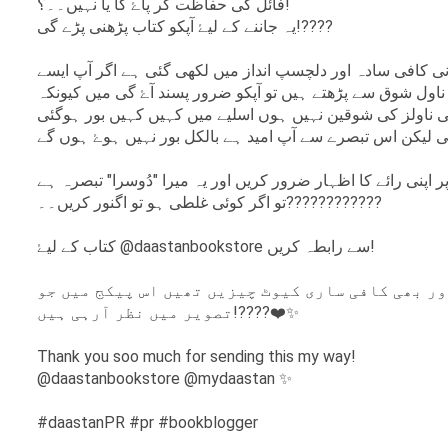
فائل کی حفاظت کر پاۓ گا یا نہیں۔۔؟!
یہ جاننے کے لیۓ آپکو کتاب پڑھنی پڑے گی!????
ی کافی سادہ اور دلچسپ انداز میں لکھی گئی ہے اگر آپ ایسے
ناول شوق سے پڑھتے ہیں تو آپکو ضرور پسند آۓ گی میں کیونکہ
ناولز کی شوقین نہیں ہوں اسلیے میں کہیں کہیں بور ہوگئی
ر اپنی رائے کا اظہار ضرور کریں اور یہ میرا "دُوسرا" تبصرہ ہے
تو اگر کوئی غلطی ہو تو اگنور کریں۔۔????????????
کتاب کے لیۓ @daastanbookstore سے رابطہ کریں!
ور بھی کافی ساری کیوٹ چیزیں تھیں اس پیکج میں جو
تصویر میں نظر آرہی ہیں!????❤️✨
Thank you soo much for sending this my way!
@daastanbookstore @mydaastan ✨
#daastanPR #pr #bookblogger