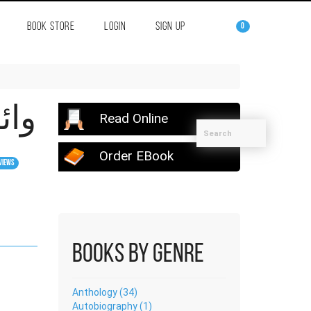
BOOK STORE
LOGIN
SIGN UP
0
وائ
Read Online
Order EBook
views
Books by Genre
Anthology (34)
Autobiography (1)