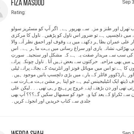
Fiza Masood
Sep 3
یں۔
Rating:
تاب ”شخصیت کی تعمیر
‘‘
ان کی گزشتہ
ب تھرل اور طنز و مزہ سے بھرپور ہے۔ اگر آپ کو مسٹریز سولو
رہ سالوں میں مختلف رسالوں
 میں دلچسپی ہے تو ضرور اس ناول کو پڑھیں۔ ناول کا مرکزی
رائد میں شائع ہونے والی تحریروں
ر علی عمران بظاہر دکھنے میں بے وقوف اور احمق نظر آنے والا
ئی بھڑائی، نشانہ بازی اور سراغ رسانی میں بہت ماہر ہے۔ اس
جموعہ ہے۔ عرفان محمود اب بطور فری
 کی سب سے مریدار صفت یہ ہے کہ مشکل اور سنجیدہ سورتِ
س کانٹینٹ رائیٹر لکھتے ہیں۔صحت،
 میں بھی مزاحیہ حرکتوں سے بعض نہیں آتا۔ ناول چونکہ پرانے
یات، مذہب اورسائنس ان کے خاص
ں کا ہے تو اس میں موبائل فونز اور انٹرنیٹ کے بجائے پرانے ٹیلی
اور ہارڈکوور فائلز کے بارے میں بڑی دلچسپ باتیں موجود ہیں۔
عات ہیں اور ان موضوعات پر وہ اپنے
ف ڈیتھ ایک انٹیلیجینس ٹیم ہے جو اپنا ہر مشن بہت مہارت سے
لاگز پر بھی لکھتے ہیں۔
رتی تھی اور دن بڑھتے اپنے عروج پر پہنچ رہی تھی۔۔۔لیکن علی
 سے ٹکراؤ کے بعد کیا وہ خود کو سمبھال سکیں گے؟؟؟ آپ بھی
جلدی سے کتاب خریدیں اور انجوئے کریں۔
ن کی اب تک چار کتابیں شائع ہوچکی
اور ایک طباعت کے آخری مراحل میں
ان کی کتابوں میں شخصیت کی تعمیر،
Sep 2