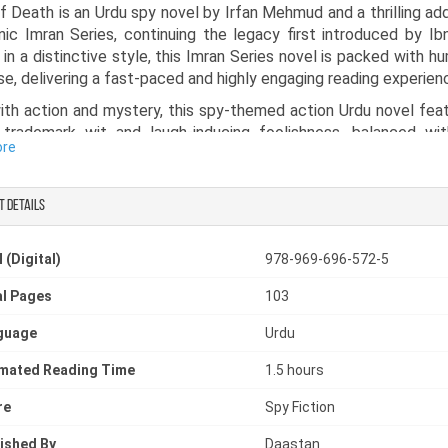
f Death is an Urdu spy novel by Irfan Mehmud and a thrilling add
nic Imran Series, continuing the legacy first introduced by Ibn
 in a distinctive style, this Imran Series novel is packed with h
e, delivering a fast-paced and highly engaging reading experien
with action and mystery, this spy-themed action Urdu novel feat
 trademark wit and laugh-inducing foolishness, balanced wi
ore
gence and daring missions. It keeps readers entertained through
ng events and unexpected twists.
t details
s gripping narrative and cinematic action sequences, Voice 
out as a best spy book for lovers of Urdu suspense novel, Imra
nd readers who enjoy high-stakes drama blended with clever hum
 (Digital)
978-969-696-572-5
l Pages
103
guage
Urdu
imated Reading Time
1.5 hours
re
Spy Fiction
ished By
Daastan