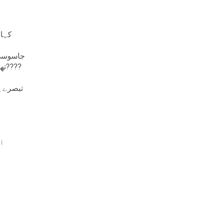
کہان
جاسوسی 
تھی لیکن اس تبصرے سے آپ امید ہے بالکل بور نہیں ہوۓ ہوں گے????
تبصرے پ
ا