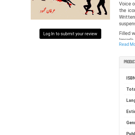
Voice o
the ico
Written
suspens
Filled 
Log In to submit your review
Imran’s
Read M
intelli
unfoldi
Produc
With it
stands 
fans, a
ISBN
Tota
Lan
Est
Gen
Publ