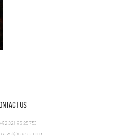
Contact Us
 +92 321 95 25 753
rasawal@daastan.com