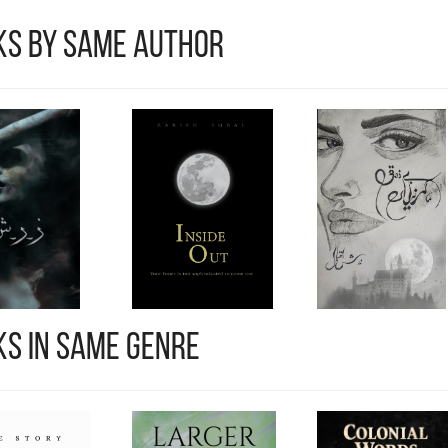
!
کون کی تلاش میں لکھے جارہی ہوں۔۔۔
ks by Same Author
s in Same Genre