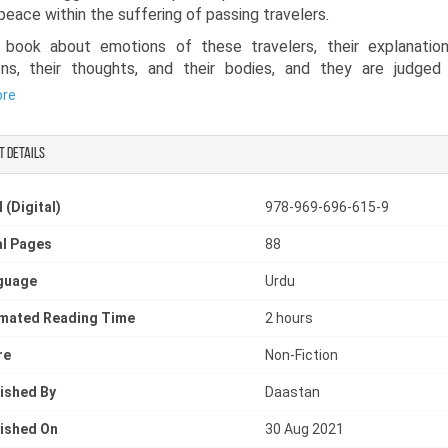
peace within the suffering of passing travelers.
 book about emotions of these travelers, their explanation
ions, their thoughts, and their bodies, and they are judged
d of their souls
ore
lf reflection book is an attempt to turn their double-faced live
 honest one.
t details
 thoughtful reflection book about life’s complexities. A colle
nswers to sudden, difficult questions, answers that give life
 (Digital)
978-969-696-615-9
ion, and a deep philosophy of life book that is a critical refle
lf, and on the lived lives of every ordinary human being wh
l Pages
88
 this world.
guage
Urdu
imated Reading Time
2 hours
re
Non-Fiction
ished By
Daastan
ished On
30 Aug 2021