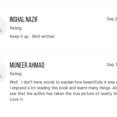
ہجوں کو، اُن کے جذبوں کو۔۔۔ پر بُنتے
ے کب کاغذ اور قلم ہاتھ میں آئے علم
۔ہاں علم ہے تو اس بات کا کہ اب میں
Inshal Nazif
Sep 2
ر کر پاتی ہوں جو نظروں سے گزر کر
Rating:
یں ٹھہرے اور دماغ میں قیام کرلے۔
Keep it up... Well written.
و، پنجابی اور انگریزی میں تحریر
 ہوں آگے جا کے اگر اس قابلیت کی
 ہوئی کہ دل و دماغ کے ساتھ ساتھ
Muneer Ahmad
Sep 1
 زبانیں سمجھ پاؤں تو لکھوں گی
Rating:
۔ لاہور میں مقیم ایک چوتھائی دماغ
Well... I don't have words to explain how beautifully it was 
تین چوتھائی دل کی مالک ذات ہے میری
I enjoyed a lot reading this book and learnt many things. Als
 لکیریں کھینچنے کی عادت ہے۔ وہ
see that the author has taken the true picture of reality. Si
Love It.
ریں کبھی تحریر بن جاتی ہیں اور
 تصویر۔ اپنی پہلی کتاب کی تصویر