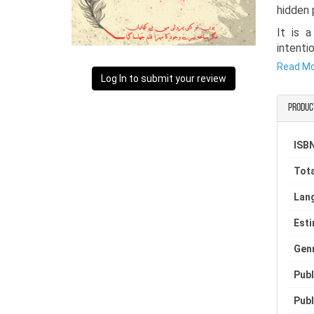
hidden 
It is a
intent
standar
Read M
Log In to submit your review
This se
single,
Produc
It is a
sharp a
ISBN
express
the se
Tota
through
Lan
Est
Gen
Publ
Publ