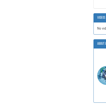
Videos
No vi
About 