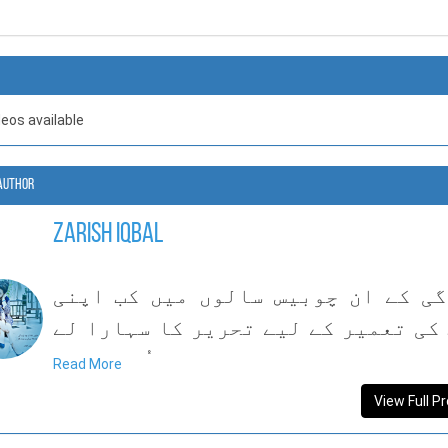
deos available
Author
Zarish Iqbal
ی کے ان چوبیس سالوں میں کب اپنی
کی تعمیر کے لیے تحریر کا سہارا لے
خود بھی نہیں جانتی۔شاید اُسی دن سے
Read More
ن سے ہوش سنبھال لیا اور بچپن کھو
View Full Pr
یا یوں کہوں کہ ہوش سنبھالنے کے چکر