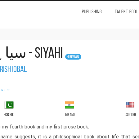
PUBLISHING
TALENT POOL
سیاہی - Siyahi
4 Reviews
rish Iqbal
 PRICE
PKR 300
INR 150
USD 1.99
is my fourth book and my first prose book.
name suggests, it is a philosophical book about life that se