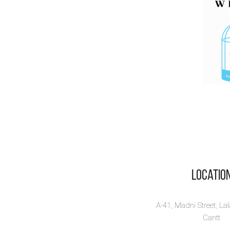
Locatio
A-41, Madni Street, La
Cantt