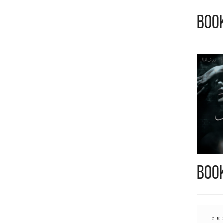
Boo
Book