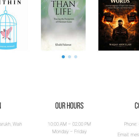
n
Our Hours
​
larukh, Wah
10:00 AM – 02.00 PM
Phone:
Monday – Friday
Email: me