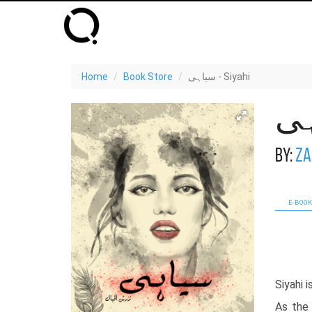
Home
Book Store
سیاہی - Siyahi
By:
Za
E-BOOK
Siyahi 
As the 