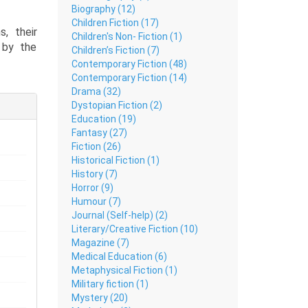
Biography (12)
Children Fiction (17)
s, their
Children's Non- Fiction (1)
 by the
Children’s Fiction (7)
Contemporary Fiction (48)
Contemporary Fiction (14)
s into a
Drama (32)
Dystopian Fiction (2)
Education (19)
ction of
Fantasy (27)
 a sweet
Fiction (26)
ction on
Historical Fiction (1)
o walks
History (7)
Horror (9)
Humour (7)
Journal (Self-help) (2)
Literary/Creative Fiction (10)
Magazine (7)
Medical Education (6)
Metaphysical Fiction (1)
Military fiction (1)
Mystery (20)