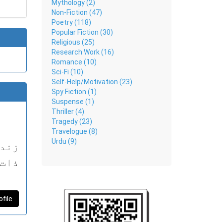
Mythology (2)
Non-Fiction (47)
Poetry (118)
Popular Fiction (30)
Religious (25)
Research Work (16)
Romance (10)
Sci-Fi (10)
Self-Help/Motivation (23)
Spy Fiction (1)
Suspense (1)
Thriller (4)
Tragedy (23)
Travelogue (8)
Urdu (9)
زندگ
ذات 
لیا 
جس د
ofile
دیا 