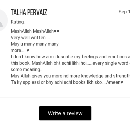
میری ذاتی کوشش ہے اگر میری کتاب
 عکس ہے تو اس کتاب کی تصویر میں
Talha Pervaiz
Sep 1
 ذات کی جھلک۔ لکھتی ہوں کہ میٹھی
Rating:
اؤں اتنی میٹھی کہ جتنا میرا خدا
MashAllah MashAllah♥♥
Very well written.....
 دیکھنا چاہتا ہے۔۔ میٹھی ہو جاؤں
May u many many many
ی تحریروں میں خلوص، پاکیزگی اور
more......♥
I don't know how am i describe my feelings and emotions 
گھول کر۔۔ وہ سب گھول کر جو میں نے
this book, MashAllah bht achii likhi hoi.......every single word
 ہے اور چاہتی ہوں کہ سب چکھیں اور
some meaning...
May Allah gives you more nd more knowledge and strength..
ھیں کہ یہاں اس دنیا میں ان کہی
Ta ky app essi or bhy achi achi books likh sko.....Ameen♥
یں، جذبے، احساس، رشتے، تعلق اور
ئیں اپنا اپنا ایک ذائقہ رکھتی
۔۔ اور اگر اتنا میٹھا میں کسی کو
Write a review
ڈ نہ پاؤں تو کسی کی تلاش مجھ پہ ختم
ائے تو سکون میرا ہوگا۔۔۔ اور میں