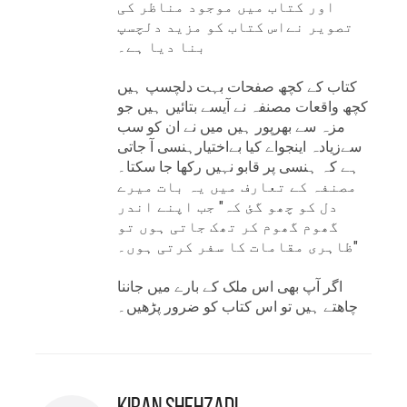
اور کتاب میں موجود مناظر کی
تصویر نےاس کتاب کو مزید دلچسپ
بنا دیا ہے۔
کتاب کے کچھ صفحات بہت دلچسپ ہیں
کچھ واقعات مصنفہ نے آیسے بتائیں ہیں جو
مزہ سے بھرپور ہیں میں نے ان کو سب
سےزیادہ اینجواے کیا بےاختیارہنسی آ جاتی
ہے کہ ہنسی پر قابو نہیں رکھا جا سکتا۔
مصنفہ کے تعارف میں یہ بات میرے
دل کو چھو گئ کہ" جب اپنے اندر
گھوم گھوم کر تھک جاتی ہوں تو
ظاہری مقامات کا سفر کرتی ہوں۔"
اگر آپ بھی اس ملک کے بارے میں جاننا
چاھتے ہیں تو اس کتاب کو ضرور پڑھیں۔