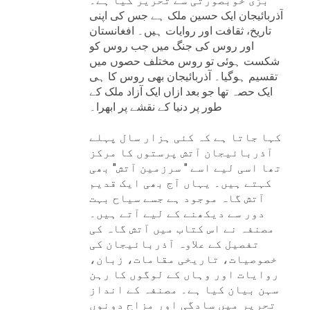
بڑی خوبصورتی سے تحریر کیا ہے۔
آذربائیجان ایک حسین ملک ہے جس کی اپنی
تاریخ، ثقافت اور روایات ہیں۔ افغانستان
اور روس کی جنگ میں جب روس کو
شکست ہوئی تو روس مختلف حصوں میں
تقسیم ہوگیا۔ آذربائیجان بھی روس کا ہی
ایک حصہ تھا جو بعد ازاں ایک آزاد ملک کے
طور پر دنیا کے نقشے پر ابھرا۔
کہا جاتا ہے کہ کئی ہزار سال پہلے
آذربائیجان آتش پرستوں کا مرکز
تھا اسی لیے اسے " سرزمین آتش" بھی
کہتے ہیں۔ یہاں آج بھی ایک قدیم
آتش گاہ موجود ہے جسے سیاح بہت
دور سے دیکھنے کے لیے آتے ہیں۔
مصنفہ نے اس کتاب میں آتش گاہ کی
تفصیل کے علاوہ آذربائیجان کی
خصوصیات، تاریخی مقامات، زبان،
روایات اور وہاں کے لوگوں کا رہن
سہن بیان کیا ہے۔ مصنفہ کے انداز
تحریر میں سادگی اور مزاح دونوں