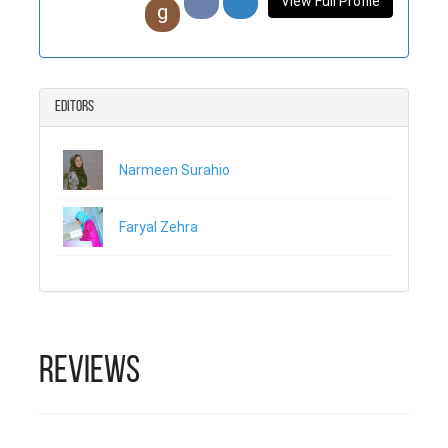
کی۔ تعلیمی قابلیت کے اعتبار سے ثناء
View Full Profile
g
ملک و شہر کے بہترین تعلیمی اداروں
سے منسلک رہیں، این ای ڈی
یونیورسٹی سے مکینکل انجینئرنگ
مکمل کرنے کے بعد کارپوریٹ ملازمت
Editors
کے ساتھ انسٹیٹیوٹ آ ف بزنس
مینیجمنٹ (آئی او بی ایم ) سے
مارکیٹنگ کے شعبے میں ایم بی اے کیا
Narmeen Surahio
۔ ثناء 6 بہن بھائیوں کی سب سے
چھوٹی اور لاڈلی بہن ہیں ۔
کہانیاں لکھنے اور سنانے کا
Faryal Zehra
شوق انھیں بچپن سے ہے بنیادی
ذریعئہ اظہار اور دلی لگاو
شاعری سے ہے جسے یہ اپنی پہلی
محبت بھی مانتی ہیں ۔ ان کے
لیے اردو کا بطور زبان
استعمال کرنا دراصل نئی نسل
Reviews
کو اپنی بنیاد سے جوڑے رکھنے
اور زبان کی خدمت کا ایک
بہانہ ہے۔ ان کی شاعری اور
دیگر فن پارے، ان کے سوشل