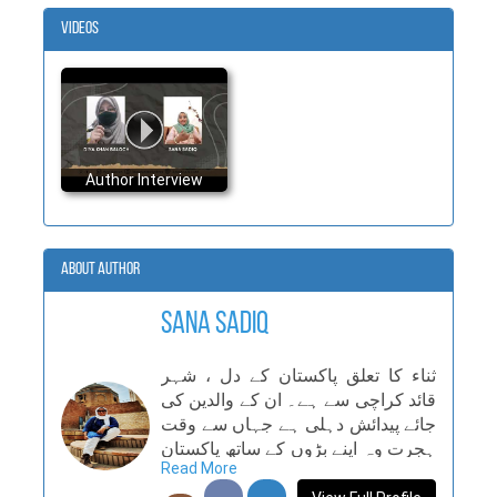
Videos
Author Interview
About Author
Sana Sadiq
ثناء کا تعلق پاکستان کے دل ، شہر
قائد کراچی سے ہے۔ ان کے والدین کی
جائے پیدائش دہلی ہے جہاں سے وقت
ہجرت وہ اپنے بڑوں کے ساتھ پاکستان
Read More
تشریف لائے اور یہاں سکونت اختیار