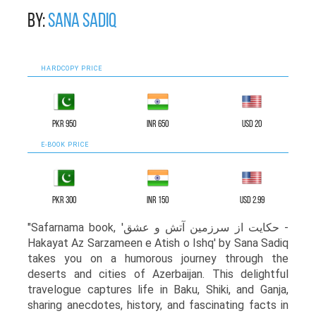
By:
Sana Sadiq
HARDCOPY PRICE
PKR 950
INR 650
USD 20
E-BOOK PRICE
PKR 300
INR 150
USD 2.99
"Safarnama book, 'حکایت از سرزمین آتش و عشق -
Hakayat Az Sarzameen e Atish o Ishq' by Sana Sadiq
takes you on a humorous journey through the
deserts and cities of Azerbaijan. This delightful
travelogue captures life in Baku, Shiki, and Ganja,
sharing anecdotes, history, and fascinating facts in