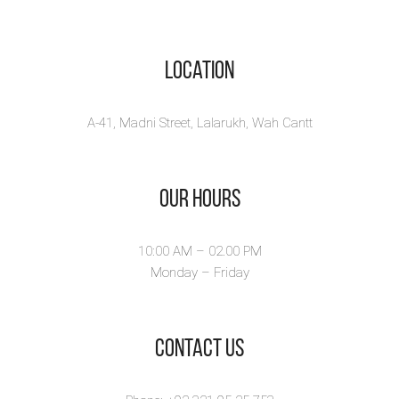
Location
A-41, Madni Street, Lalarukh, Wah Cantt
Our Hours
10:00 AM – 02.00 PM
Monday – Friday
​Contact Us