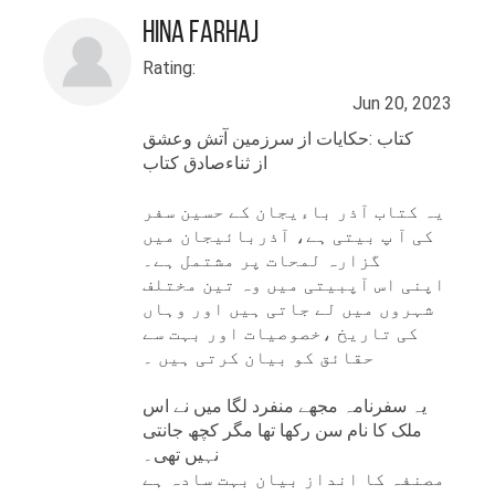
میڈیا اکاؤنٹس پر پڑھے جا
Hina Farhaj
سکتے ہیں۔ لکھنے کے علاوہ ان
کا دوسری پسندیدہ کام نئی
Rating:
نئی جگہوں کی سیر کرنا ہے۔
Jun 20, 2023
کتاب :حکایات از سرزمین آتش وعشق
از ثناءصادق کتاب
یہ کتاب آذر باءیجان کے حسین سفر
کی آ پ بیتی ہے، آذربائیجان میں
گزارہ لمحات پر مشتمل ہے۔
اپنی اس آپبیتی میں وہ تین مختلف
شہروں میں لے جاتی ہیں اور وہاں
کی تاریخ ،خصوصیات اور بہت سے
حقائق کو بیان کرتی ہیں ۔
یہ سفرنامہ مجھے منفرد لگا میں نے اس
ملک کا نام سن رکھا تھا مگر کچھ جانتی
نہیں تھی۔
مصنفہ کا انداز بیان بہت سادہ ہے