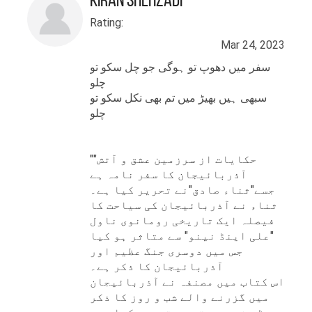
Kiran Shehzadi
Rating:
Mar 24, 2023
سفر میں دھوپ تو ہوگی جو چل سکو تو
چلو
سبھی ہیں بھیڑ میں تم بھی نکل سکو تو
چلو
"حکایات از سرزمین عشق و آتش"
آذربائیجان کا سفر نامہ ہے
جسے"ثناء صادق"نے تحریر کیا ہے۔
ثناء نے آذربائیجان کی سیاحت کا
فیصلہ ایک تاریخی رومانوی ناول
"علی اینڈ نینو" سے متاثر ہو کیا
جس میں دوسری جنگ عظیم اور
آذربائیجان کا ذکر ہے۔
اس کتاب میں مصنفہ نے آذربائیجان
میں گزرنے والے شب و روز کا ذکر