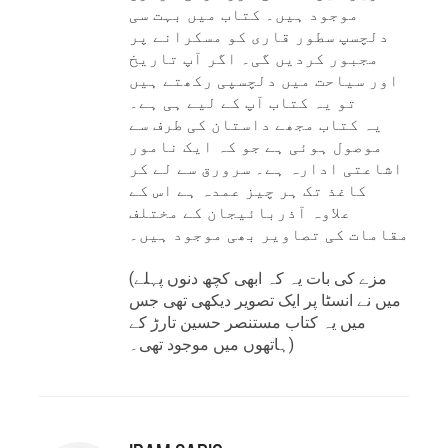
موجود ہیں۔ کتاب میں بہت سی
دلچسپ سطور قاری کو مسکرانے پر
مجبور کردیں گی۔ اگر آپ تاریخ
اور سیاحت میں دلچسپی رکھتے ہیں
تو یہ کتاب آپ کے لیے ہی ہے۔
یہ کتاب مجھے داستان کی طرف سے
موصول ہوئی ہے جو کہ ایک نامور
اشاعتی ادارہ ہے۔ سرورق سے لے کر
کاغذ تک ہر چیز عمدہ ہے اس کے
علاوہ آذربائیجان کے مختلف
مقامات کی تصاویر بھی موجود ہیں۔
(مزے کی بات یہ کہ ابھی کچھ دنوں پہلے
میں نے انسٹا پر ایک تصویر دیکھی تھی جس
میں یہ کتاب مستنصر حسین تارڑ کے
ہاتھوں میں موجود تھی۔)