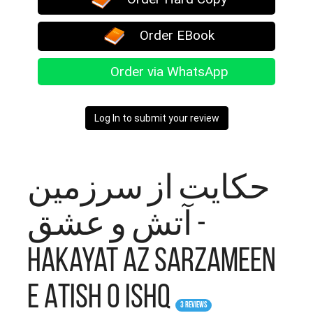
Order EBook
Order via WhatsApp
Log In to submit your review
حکایت از سرزمین
آتش و عشق -
Hakayat Az Sarzameen
e Atish o Ishq
3 Reviews