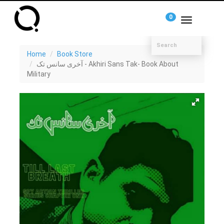
0
Toggle
navigation
Home
Book Store
آخری سانس تک - Akhiri Sans Tak- Book About
Military