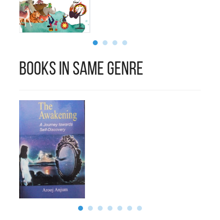
بریری میں موجود ہوتی تھی۔
م لکھنے کا باقاعدہ آغاز
تویں جماعت سے کیا۔
Books in Same Genre
جویشن کے دوران اپنی تمام
یریں ایک پبلیشر کو اشاعت
لیے دیں،جس نے بعد میں گم
ے کا بہانہ کردیا اور یوں
ضائع ہوگئیں۔ انھوں نےاب
ارہ لکھنےکا آغازکیاہےاور
تک پانچ ناول لکھ چکے ہیں۔