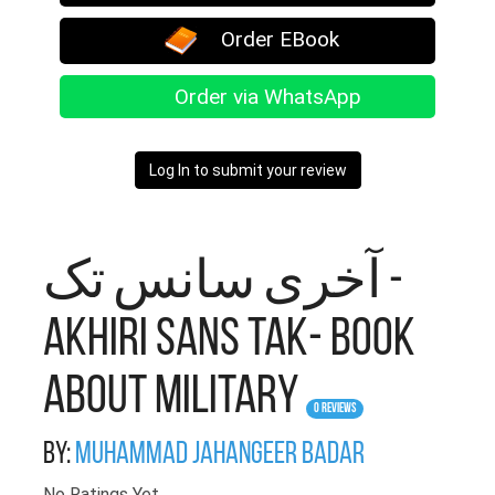
Order EBook
Order via WhatsApp
Log In to submit your review
آخری سانس تک -
Akhiri Sans Tak- Book
About Military
0 Reviews
By:
Muhammad Jahangeer Badar
No Ratings Yet