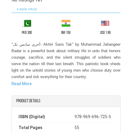
E-BOOK PRICE
PKR 300
INR 150
USD 1.99
"آخری سانس تک- Akhiri Sans Tak" by Muhammad Jahangeer
Badar is a powerful book about military life in urdu that honors
courage, sacrifice, and the silent struggles of soldiers who
serve the nation till their last breath. This patriotic book sheds
light on the untold stories of young men who choose duty over
comfort and risk everything for their country.
Read More
This book about courage tells the journey of a young soldier
who joins the forces, knowing the pain, discipline, and danger
Product details
that come with wearing the uniform. Through simple words and
emotional moments, the author shows how a soldier’s journey
is filled with sacrifice, patience, and bravery. It is not just a
ISBN (Digital)
978-969-696-725-5
story of war, but a story of inner strength and loyalty.
Total Pages
55