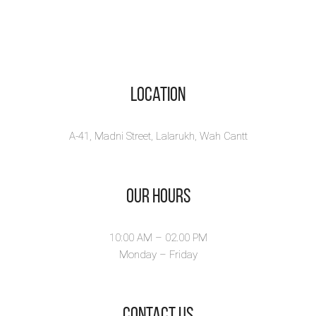
Email:
muhammadjahangeerbadar@gmail
Whatsapp: +923337086400
Location
A-41, Madni Street, Lalarukh, Wah Cantt
Our Hours
10:00 AM – 02.00 PM
Monday – Friday