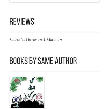
 ملک کے مختلف پرائیوٹ ہسپتالوں
عد اپنے شہر کے ڈی ایچ کیو ہسپتال
Reviews
بطور آڈیولوجسٹ کام کیا۔اس کے
 الجہرہ ہسپتال کویت میں بھی
Be the first to review it. Start now.
 آڈیولوجسٹ کام کیا۔
Books by Same Author
نگیر بدر کوناول اور
نیاں پڑھنے کا شوق تیسری
عت سے ہوا۔ پرائمری پاس
ے سے پہلے عمروعیار اور
زن کی ہر کہانی ان کی