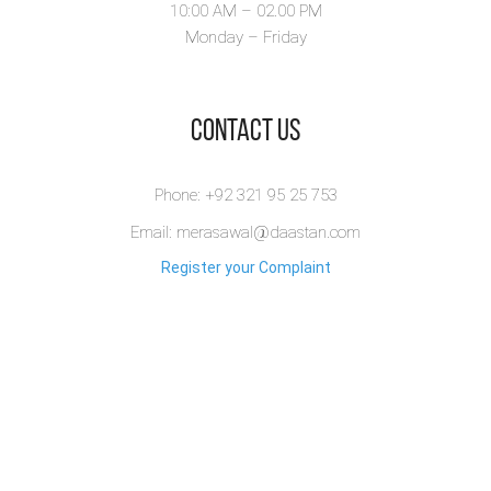
10:00 AM – 02.00 PM
تاندلیانوالہ کے
Monday – Friday
مایہ ناز انگریزی
پروفیسر جناب راشد
​Contact Us
محمود کی سرپرستی
Phone: +92 321 95 25 753
میں ”انجمن فیضان
Email: merasawal@daastan.com
اقبال
Register your Complaint
تاندلیانوالہ“ کی
بنیاد رکھی اور فکرِ
اقبال کی روشنی میں
مقالہ جات پیش کرنے
شروع کیے۔ ان کی چند