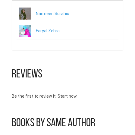
سکول سے میٹرک پاس کیا
Narmeen Surahio
اور اس کے بعد مولوی شاہ
محمد صعودی سے عربی
Faryal Zehra
فارسی کی ابتدائی تعلیم
حاصل کی۔ اسی سلسلے
کے دوران انھوں نے علامہ
Reviews
محمد اقبال کی کتابیں اور
مولانا رومی کی مثنوی
Be the first to review it. Start now.
شریف کا مطالعہ شروع
کیا اور خود بھی ٹوٹے پھوٹے
Books by Same Author
شعر کہنے لگے۔