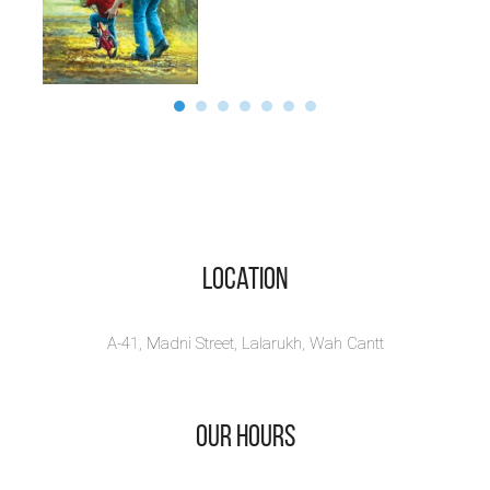
بعد
حکیم صاحب
کا رابطہ
اپنے علاقے کی معروف
علمی و ادبی شخصیت پیر
محمد انوار حسین قادری
سے قائم ہوا جو کہ ان کی
وفات تک جاری رہا۔ وہ ان
سے وہ شاعری میں مدد
Location
لیتے رہے اور ان سے بہت
A-41, Madni Street, Lalarukh, Wah Cantt
کچھ سیکھنے کا موقع بھی
ملا۔
Our Hours
٢٠١٩ء میں شہر