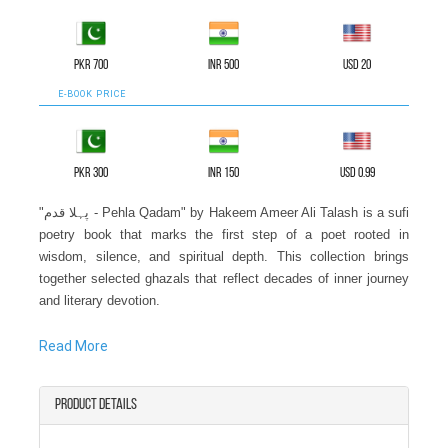
PKR 700
INR 500
USD 20
E-BOOK PRICE
PKR 300
INR 150
USD 0.99
"پہلا قدم - Pehla Qadam" by Hakeem Ameer Ali Talash is a sufi
poetry book that marks the first step of a poet rooted in
wisdom, silence, and spiritual depth. This collection brings
together selected ghazals that reflect decades of inner journey
and literary devotion.
This classic Urdu poetry book presents poetry that is fluid and
Read More
deeply human. Hakeem Ameer Ali Talash writes with simplicity,
yet his verses carry layers of thought, faith, and reflection. His
Product details
style feels natural and timeless, making this Urdu ghazal book
suitable for new readers while still engaging experienced poetry