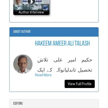
Author Interview
About Author
Hakeem Ameer Ali Talash
حکیم امیر علی تلاش
تحصیل تاندلیانوالہ کے ایک
Read More
پسماندہ گاؤں میں ١٩٥٠ء
View Full Profile
میں پیدا ہوئے۔ انھوں نے
١٩٦٩ء میں ایم سی ہائی
Editors