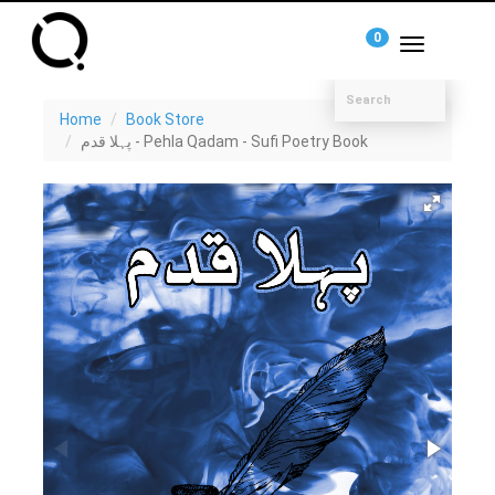
0
Toggle
navigation
Home
Book Store
پہلا قدم - Pehla Qadam - Sufi Poetry Book