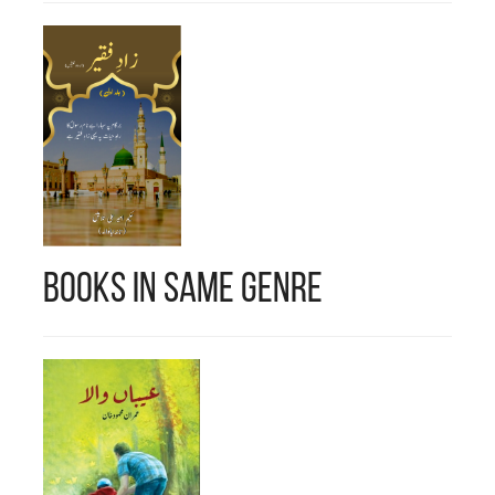
حکیم صاحب نے ١٩٧٣ء سے
١٩٨٠ء تک ٹاؤن کمیٹی
سمندری میں بطور
لائبریری کلرک کام کیا۔
وہیں اپنی کتب بینی کے
شوق کو پورا کیا۔ اس کے
Books in Same Genre
بعد ١٩٨٧ء میں فاضل
الطب والجراحت کا ڈپلومہ
حاصل کیا اور گھر میں ہی
مطب کھول لیا۔ اس کے