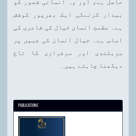
حاصل ہے، اور وہ انسانی شعور کو
بیدار کرنےکی ایک بھرپور کوشش
ہے۔ عظمتِ انسان خیال کی شاعری کی
اساس ہے۔ خیال انسان کی جبیں پر
سربلندی اور سرفرازی کا تاج
دیکھنا چاہتے ہیں۔
Publications