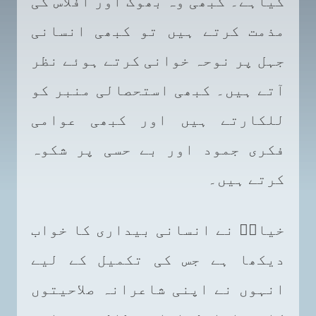
کیاہے۔ کبھی وہ بھوک اور افلاس کی
مذمت کرتے ہیں تو کبھی انسانی
جہل پر نوحہ خوانی کرتے ہوئے نظر
آتے ہیں۔ کبھی استحصالی منبر کو
للکارتے ہیں اور کبھی عوامی
فکری جمود اور بے حسی پر شکوہ
کرتے ہیں۔
خیالؔ نے انسانی بیداری کا خواب
دیکھا ہے جس کی تکمیل کے لیے
انہوں نے اپنی شاعرانہ صلاحیتوں