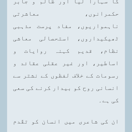
کا سہارا لیا اور ظالم و جابر
حکمرانوں، معاشرتی
ناہمواریوں، مفاد پرست مذہبی
ٹھیکیداروں، استحصالی معاشی
نظام، قدیم کہنہ روایات و
اساطیر، اور غیر عقلی عقائد و
رسومات کے خلاف لفظوں کے نشتر سے
انسانی روح کو بیدار کرنے کی سعی
کی ہے۔
ان کی شاعری میں انسان کو تقّدم