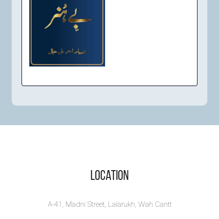
بے ہنر -
Bey Hunar
This social poetry book
by Shehryar Akhtar Ali ...
View Book
Location
A-41, Madni Street, Lalarukh, Wah Cantt