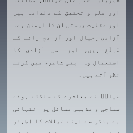
شہریار اختر علی خیالؔ، مطالعہ
اور علم و تحقیق کے دلدادہ ہیں
اور عقلیت پرستی ان کا ایمان ہے۔
آزادی ِخیال اور آزادیِ رائے کے
مُبلّغ ہیں، اور اسی آزادی کا
استعمال وہ اپنی شاعری میں کرتے
نظر آتے ہیں۔
خیالؔ نے معاشرے کے سلگتے ہوئے
سماجی و مذہبی مسائل پر انتہائی
بے باکی سے اپنے خیالات کا اظہار