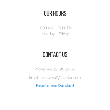
Our Hours
10:00 AM – 02.00 PM
Monday – Friday
​Contact Us
Phone: +92 321 95 25 753
Email: merasawal@daastan.com
Register your Complaint