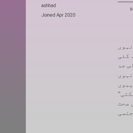
ashhad
B
Joined Apr 2020
نہوں
 کئی
س جد
نہوں
یبوں
کتی"
 صحت
جنسی