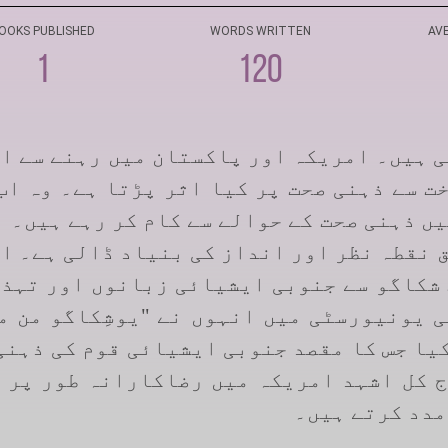
OOKS PUBLISHED
WORDS WRITTEN
AV
1
120
ی ہیں۔ امریکہ اور پاکستان میں رہنے سے ا
ت سے ذہنی صحت پر کیا اثر پڑتا ہے۔ وہ اب
ں ذہنی صحت کے حوالے سے کام کر رہے ہیں۔ ا
ق نقطہ نظر اور انداز کی بنیاد ڈالی ہے۔ ا
 شکاگو سے جنوبی ایشیائی زبانوں اور تہذ
ی یونیورسٹی میں انہوں نے "یوشِکاگو من م
کیا جس کا مقصد جنوبی ایشیائی قوم کی ذہنی
ج کل اشہد امریکہ میں رضاکارانہ طور پر 
مدد کرتے ہیں۔