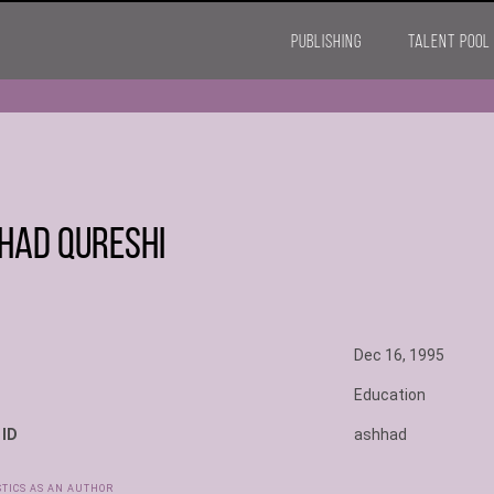
PUBLISHING
TALENT POOL
had Qureshi
Dec 16, 1995
Education
 ID
ashhad
STICS AS AN AUTHOR