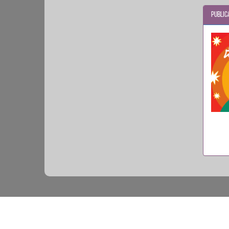
Public
م
 /
Me
Me
Go