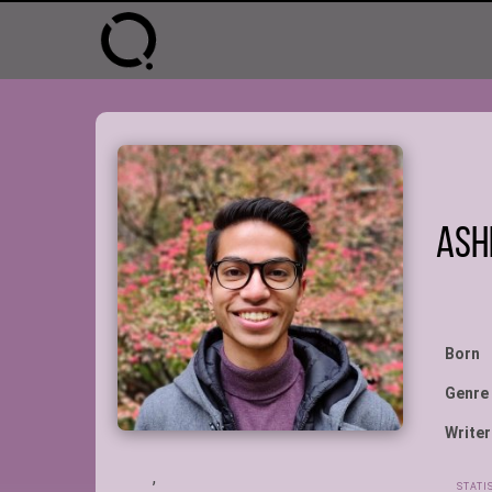
Ash
Born
Genre
Writer
,
STATI