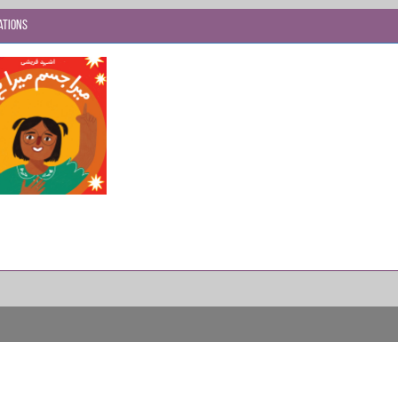
ations
میرا جس
میرا ہے
ra Jism
ra Hai -
od Touch