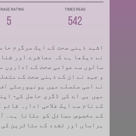
ERAGE RATING
TIMES READ
5
542
اشہد ذہنی صحت کے ایک سرگرم حام
نے دیکھا ہے کہ معاشرے اور شناخ
سالوں سے عوامی صحت کے اداروں می
و جہد نے ان کے ذہنی صحت کے متعل
نے اسی سلسلے میں یونیورسٹی اف
میں بی اے کی ڈگری حاصل کی- اپن
کے نام سے ایک فلاحی ادارہ قائم 
کے مخصوص مسائل کو مٹانا ہے۔ آ
ہراساں اور تشدد کے متاثرین کی 