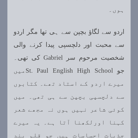
ہوں۔
اردو سے لگاؤ بچپن سے ہی تھا مگر اردو
سے محبت اور دلچسپی پیدا کرنے والی
شخصیت مرحوم سر
Gabriel
کی تھی۔
جو
St. Paul English High School
میں
میرے اردو کے استاد تھے۔ کتابوں
سے دلچسپی بچپن سے ہی تھی۔ میں
کوئی شاعر نہیں ہوں نہ مجھے شعر
کہنا اورلکھنا آتا ہے۔ یہ میرے
جذبات احساسات ہیں جو قلم بند