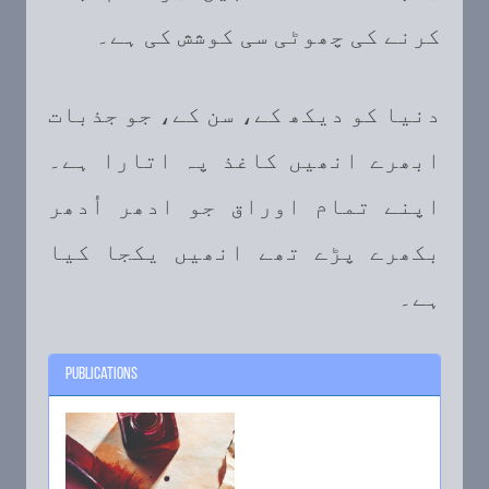
کرنے کی چھوٹی سی کوشش کی ہے۔
دنیا کو دیکھ کے، سن کے، جو جذبات
ابھرے انھیں کاغذ پہ اتارا ہے۔
اپنے تمام اوراق جو ادھر اُدھر
بکھرے پڑے تھے انھیں یکجا کیا
ہے۔
Publications