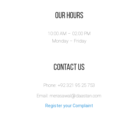
Our Hours
10:00 AM – 02.00 PM
Monday – Friday
​Contact Us
Phone: +92 321 95 25 753
Email: merasawal@daastan.com
Register your Complaint