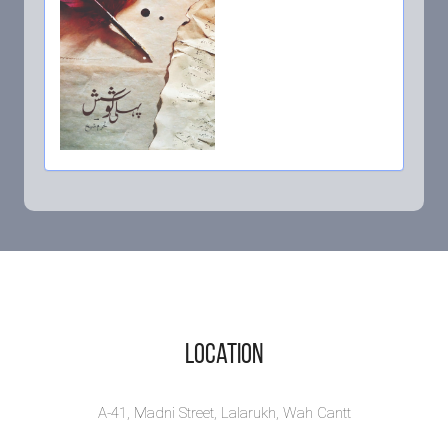
پہلی
کوشش -
Pehli Koshish-
Urdu Poetry
Book on
Reality of Life
Location
پہلی کوشش Pe...
View Book
A-41, Madni Street, Lalarukh, Wah Cantt