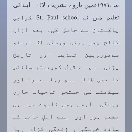
سے
۱۹۷۱
ءمیں ناروے تشریف لائے۔ ابتدائی
تعلیم میں نے
St. Paul school
کراچی
پاکستان سے حاصل کی۔ بعد ازاں
کالج پھر یونی ورسٹی آف اوسلو
سےیوروپین تہذیب اور تاریخ
پڑھی۔ اس سے قبل کمپیوٹر سائنس
کا بھی طالب علم رہا۔ میرے اور
سیکھنے کی جستجو تاحیات جاری
رہےگی۔ ابھی بھی ناروے میں ہی
مقیم ہوں اور اپنے اہلِ خانہ کے
ساتھ خوشگوار زندگی گزار رہا