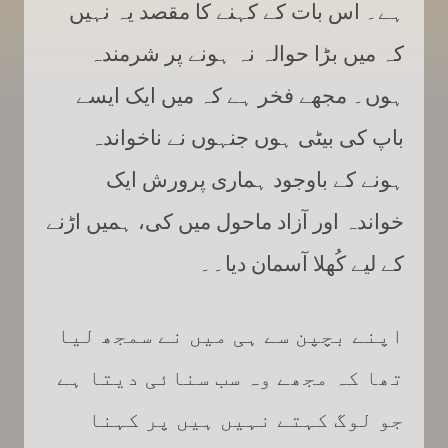
ہے۔ اس بات کے کہنے کا مقصد یہ نہیں
کہ میں بڑا حوالہ نہ ہونے پر شرمندہ
ہوں۔ مجھے فخر ہے کہ میں ایک ایسے
باپ کی بیٹی ہوں جنہوں نے ناخواندہ
ہونے کے باوجود ہماری پرورش ایک
خواندہ اور آزاد ماحول میں کی، ہمیں اڑنے
کے لیے کُھلا آسمان دیا۔۔
اپنے بچپن سے ہی میں نے سمجھ لیا
تھا کہ مجھے وہ سب سنائی دیتا ہے
جو لوگ کہتے نہیں ہیں پر کہنا