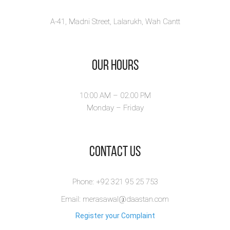
Maira Anwaar Rajpoot
is...
A-41, Madni Street, Lalarukh, Wah Cantt
View Book
Our Hours
10:00 AM – 02.00 PM
Monday – Friday
​Contact Us
Phone: +92 321 95 25 753
Email: merasawal@daastan.com
Register your Complaint