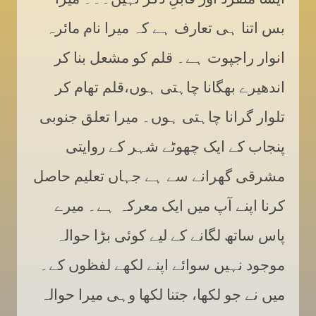
بس اتنا ہی تعارف ہے کہ میرا نام مائرہ
انوار راجپوت ہے۔ قلم کو مشعل بنا کر
اندھیرے بھگانا چاہتی ہوں،قلم تھام کر
تلوار گرانا چاہتی ہوں۔ میرا تعلق جنوبی
پنجاب کے ایک چھوٹے شہر کے روایتی
مشرقی گھرانے سے ہے جہاں تعلیم حاصل
کرنا اپنے آپ میں ایک معرکہ ہے۔ میرے
پاس ساتھ لگانے کے لیے کوئی بڑا حوالہ
موجود نہیں سوائے اپنے لکھے لفظوں کے۔
میں نے جو لکھا، جتنا لکھا وہی میرا حوالہ