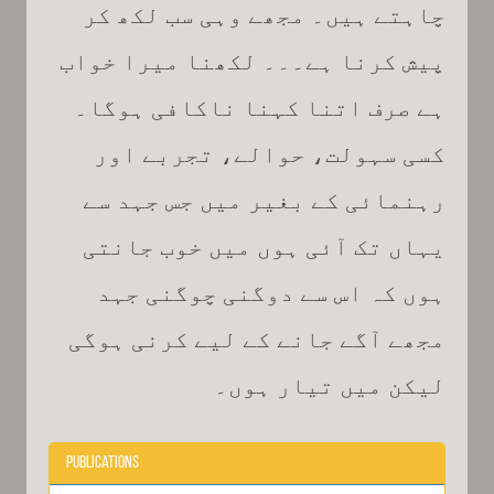
چاہتے ہیں۔ مجھے وہی سب لکھ کر
پیش کرنا ہے۔۔۔ لکھنا میرا خواب
ہے صرف اتنا کہنا ناکافی ہوگا۔
کسی سہولت، حوالے، تجربے اور
رہنمائی کے بغیر میں جس جہد سے
یہاں تک آئی ہوں میں خوب جانتی
ہوں کہ اس سے دوگنی چوگنی جہد
مجھے آگے جانے کے لیے کرنی ہوگی
لیکن میں تیار ہوں۔
Publications