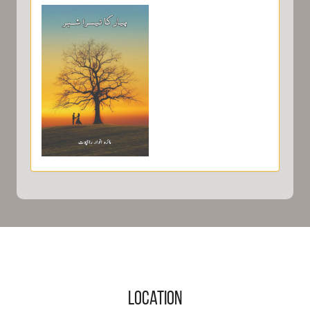
پیار کا تیسرا
شہر / Pyar
ka teesra
Shehr - An
Intense Love
Story
Location
Pyar Ka Teesra Shehr by