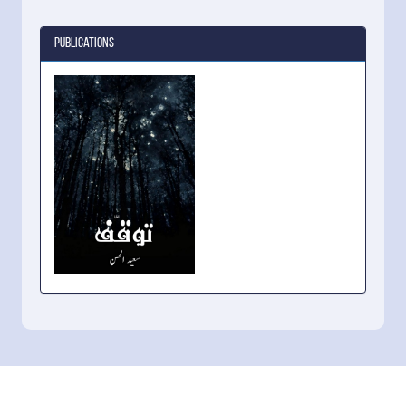
Publications
Tawaquf /
توقّف -
Reflective
Poems Book