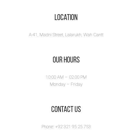
“Tawaquf” (Pause) is a
truly reflec...
Location
View Book
A-41, Madni Street, Lalarukh, Wah Cantt
Our Hours
10:00 AM – 02.00 PM
Monday – Friday
​Contact Us
Phone: +92 321 95 25 753