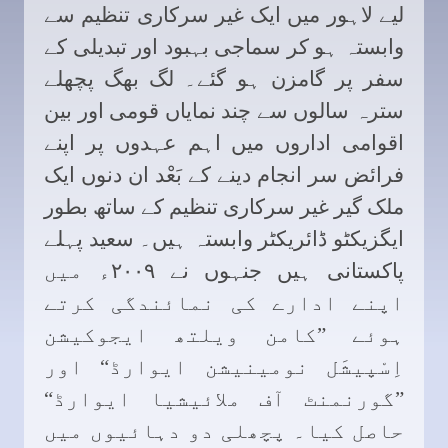
لیے لاہور میں ایک غیر سرکاری تنظیم سے
وابستہ ہو کر سماجی بہبود اور تبدیلی کے
سفر پر گامزن ہو گئے۔ لگ بھگ پچھلے
سترہ سالوں سے چند نمایاں قومی اور بین
اقوامی اداروں میں اہم عہدوں پر اپنے
فرائض سر انجام دینے کے بَعْد ان دنوں ایک
ملک گیر غیر سرکاری تنظیم کے ساتھ بطور
ایگزیکٹو ڈائریکٹر وابستہ ہیں۔ سعید پہلے
پاکستانی ہیں جنہوں نے ٢٠٠٩ء میں
اپنے ادارے کی نمائندگی کرتے
ہوئے ”کامن ویلتھ ایجوکیشن
اِسْپیشَل نومینیشن ایوارڈ“ اور
”گورنمنٹ آف ملائیشیا ایوارڈ“
حاصل کیا۔ پچھلی دو دہائیوں میں