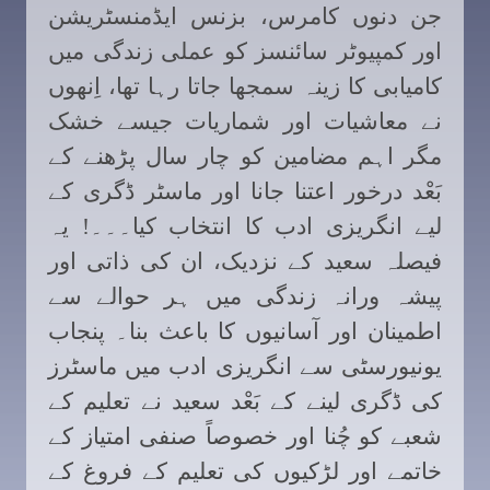
جن دنوں کامرس، بزنس ایڈمنسٹریشن
اور کمپیوٹر سائنسز کو عملی زندگی میں
کامیابی کا زینہ سمجھا جاتا رہا تھا، اِنھوں
نے معاشیات اور شماریات جیسے خشک
مگر اہم مضامین کو چار سال پڑھنے کے
بَعْد درخور اعتنا جانا اور ماسٹر ڈگری کے
لیے انگریزی ادب کا انتخاب کیا۔۔۔! یہ
فیصلہ سعید کے نزدیک، ان کی ذاتی اور
پیشہ ورانہ زندگی میں ہر حوالے سے
اطمینان اور آسانیوں کا باعث بنا۔ پنجاب
یونیورسٹی سے انگریزی ادب میں ماسٹرز
کی ڈگری لینے کے بَعْد سعید نے تعلیم کے
شعبے کو چُنا اور خصوصاً صنفی امتیاز کے
خاتمے اور لڑکیوں کی تعلیم کے فروغ کے