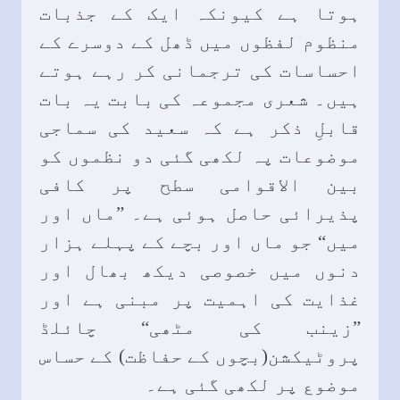
ہوتا ہے کیونکہ ایک کے جذبات
منظوم لفظوں میں ڈھل کے دوسرے کے
احساسات کی ترجمانی کر رہے ہوتے
ہیں۔ شعری مجموعہ کی بابت یہ بات
قابلِ ذکر ہے کہ سعید کی سماجی
موضوعات پہ لکھی گئی دو نظموں کو
بین الاقوامی سطح پر کافی
پذیرائی حاصل ہوئی ہے۔ ”ماں اور
میں“ جو ماں اور بچے کے پہلے ہزار
دنوں میں خصوصی دیکھ بھال اور
غذایت کی اہمیت پر مبنی ہے اور
”زینب کی مٹھی“ چائلڈ
پروٹیکشن(بچوں کے حفاظت) کے حساس
موضوع پر لکھی گئی ہے۔