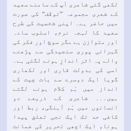
لکھی گئی شاعری آپ کے سامنے سعید
کے شعری مجموعہ ”توقّف“ کی صورت
میں حاضر ہے۔ اپنی شخصیت کی طرح
سعید کا لہجہ نرم، اسلوب سادہ
اور متوازن ہے مگر سوچ اور فکر کی
گہرائی پوری سنجیدگی سے پڑھنے
والے پہ اثر اندازِ ہونے لگتی ہے۔
اسی کی بدولت قاری اور لکھاری
گویا ایک دوسرے سے بات چیت کے
انداز میں ہَم كلام ہونے لگتے
ہیں۔۔۔ شاعری کے ذریعے دو
انسانوں میں ہَم آہنگی، ربط اور
کافی حد تک ایک نجی تعلق پیدا
ہونا، ایک اچھی تحریر کی ضمانت