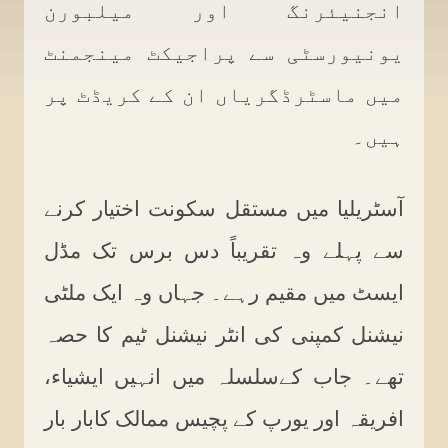
انجنیئرنگ اور میلبورن
یونیورسٹی سے پراجیکٹ مینجمنٹ
میں ماسٹرڈگریاں ان کے کریڈٹ پر
ہیں۔
آسٹریلیا میں مستقل سکونت اختیار کرنے
سے پہلے وہ تقریباً دس برس تک مڈل
ایسٹ میں مقیم رہے۔ جہاں وہ ایک ملٹی
نیشنل کمپنی کی انٹر نیشنل ٹیم کا حصہ
تھے۔ جاب کےسلسلہ میں انہیں ایشیاء،
افریقہ اور یورپ کے پچیس ممالک کابار بار