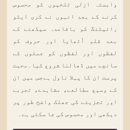
وابستہ ازلی تلخیوں کو محسوس
کرنے کے بعد انہوں نے کری ایٹو
رائیٹنگ کو باقاعدہ سیکھنے کے
بعد قلم اُٹھایا اور حروف کو
لفظوں اور لفظوں کو جملوں کے
سانچے میں ڈھالنا شروع کیا۔محبت
پرست ان کا پہلا ناول ہےجس میں ان
کے وسیع مطالعے، مشاہدے، تجربے
اور تجزیئے کی جھلک واضح طور پر
دیکھی اور محسوس کی جا سکتی ہے۔