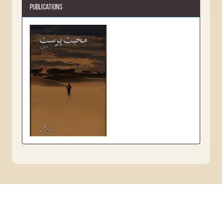
Publications
محبت
پرست -
Mohabbat
Parast
Mohabbat Parast by Dr.
Atteeq is a worth readin...