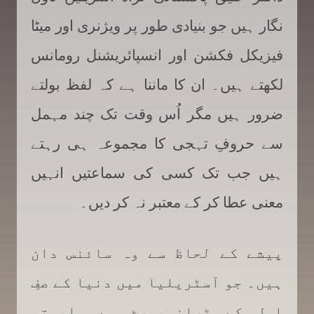
نگار ہیں جو بنیادی طور پر ویژنری اور میٹا
فیزیکل فکشن اور انسپائریشنل رومانس
لکھتے ہیں۔ ان کا ماننا ہے کہ لفظ بولتے
ضرور ہیں مگر اُس وقت تک چند مہمل
سے حروفِ تہجی کا مجموعہ ہی رہتے
ہیں جب تک کسی کی سماعتیں انہیں
معنی عطا کر کے معتبر نہ کر دیں۔
پیشے کے لحاظ سے وہ سائنس دان
ہیں۔ جو آسٹریلیا میں دنیا کے صفِ
اول کے ٹرانسپورٹ سے وابستہ