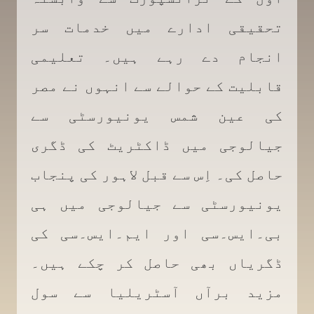
تحقیقی ادارے میں خدمات سر
انجام دے رہے ہیں۔ تعلیمی
قابلیت کے حوالے سے انہوں نے مصر
کی عین شمس یونیورسٹی سے
جیالوجی میں ڈاکٹریٹ کی ڈگری
حاصل کی۔ اِس سے قبل لاہور کی پنجاب
یونیورسٹی سے جیالوجی میں ہی
بی۔ایس۔سی اور ایم۔ایس۔سی کی
ڈگریاں بھی حاصل کر چکے ہیں۔
مزید برآں آسٹریلیا سے سول