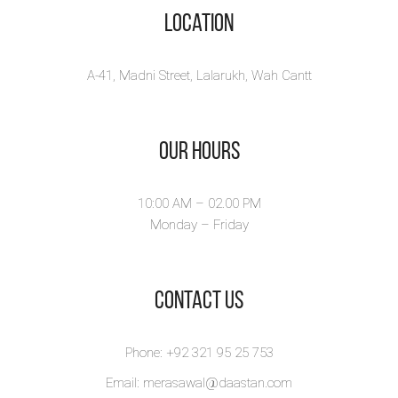
Location
View Book
A-41, Madni Street, Lalarukh, Wah Cantt
Our Hours
10:00 AM – 02.00 PM
Monday – Friday
​Contact Us
Phone: +92 321 95 25 753
Email: merasawal@daastan.com