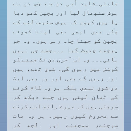
جانتی۔شاید اُسی دن سے جس دن سے
ہوش سنبھال لیا اور بچپن کھو دیا
یا یوں کہوں کہ ہوش سنبھالنے کے
چکر میں ابھی بھی اپنے کھوئے
بچپن کو جینا چاہ رہی ہوں۔ وہ جو
پیچھے چھوٹ گیا ۔۔۔جسے جی نہیں
پائی۔۔۔ وہ اب آخری دن تک جینے کو
کوشش میں رہوں گی۔ شوق تھے، ہیں
اور رہیں گے بھی اور وہ بھی ایک
دو شوق نہیں بلکہ ہر وہ کام کرنے
کی ٹھان لیتی ہوں جسے دیکھ کر
سوچتی ہوں کہ میرے ہاتھ اسے کرنے
سے محروم کیوں رہیں۔ ہر وہ بات
سوچنے، سمجھنے اور الجھ کر