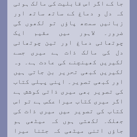
جا کے اگر اس قابلیت کی مالک ہوئی
کہ دل و دماغ کے ساتھ ساتھ اور
زبانیں سمجھ پاؤں تو لکھوں گی
ضرور۔ لاہور میں مقیم ایک
چوتھائی دماغ اور تین چوتھائی
دل کی مالک ذات ہے میری جسے
لکیریں کھینچنے کی عادت ہے۔ وہ
لکیریں کبھی تحریر بن جاتی ہیں
اور کبھی تصویر۔ اپنی پہلی کتاب
کی تصویر بھی میری ذاتی کوشش ہے
اگر میری کتاب میرا عکس ہے تو اس
کتاب کی تصویر میں میری ذات کی
جھلک۔ لکھتی ہوں کہ میٹھی ہو
جاؤں اتنی میٹھی کہ جتنا میرا