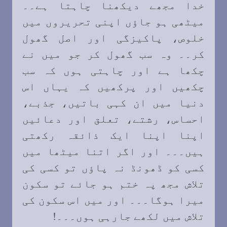
خدا مجھے دیکھنا چاہتا ہے۔۔
میٹھی ہو جاؤں اپنی تحریروں میں
خلوص، پاکیزگی اور اصل گھول
کر۔۔ وہ سب گھول کر جو میں نے
چکھا ہے اور چاہتی ہوں کہ سب
چکھیں اور پرکھیں کہ یہاں اس
دنیا میں ان کہی باتیں، جذبے،
احساس، رشتے، تعلق اور دعائیں
اپنا اپنا ایک ذائقہ رکھتی
ہیں۔۔۔ اور اگر اتنا میٹھا میں
کسی کو ڈھونڈ نہ پاؤں تو کسی کی
تلاش مجھ پہ ختم ہو جائے تو سکون
میرا ہوگا۔۔۔ اور میں اس سکون کی
تلاش میں لکھے جارہی ہوں۔۔۔
!