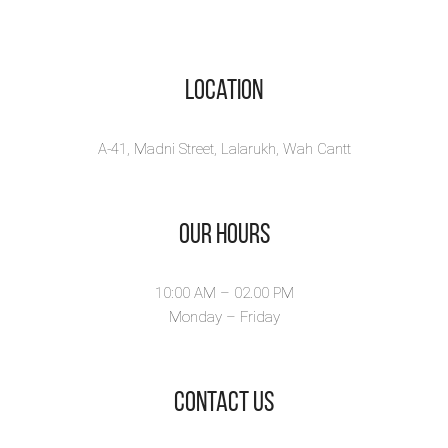
ز-ر-ش – Zay Ray Sheen
by Zarish Iqbal ...
View Book
Location
A-41, Madni Street, Lalarukh, Wah Cantt
Our Hours
10:00 AM – 02.00 PM
Monday – Friday
​Contact Us