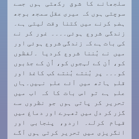
سلجھانے کا شوق رکھتی ہوں جسے
سوچتی ہوں کہ میری عقل سمجھ بوجھ
ہضم کرنے میں کتنا وقت لیتی ہے۔
زندگی شروع ہوئی۔۔۔۔ غور کر نے
کی بات ہے کہ زندگی شروع ہوئی اور
میں نے بُننا شروع کردیا ۔لفظوں
کو، اُن کے لہجوں کو، اُن کے جذبوں
کو۔۔۔ پر بُنتے بُنتے کب کاغذ اور
قلم ہاتھ میں آئے علم نہیں۔ہاں
علم ہے تو اس بات کا کہ اب میں
تحریر کر پاتی ہوں جو نظروں سے
گزر کر دل میں ٹھہرے اور دماغ میں
قیام کرلے۔ اردو، پنجابی اور
انگریزی میں تحریر کرتی ہوں آگے